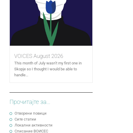
VOICES August 2026
This month of July wasn’t my first one in
Skopje so I thought I would be able to
handle...
Прочитајте за...
Отворени повици
Сите статии
Локални активности
Cписание ВОИСЕС