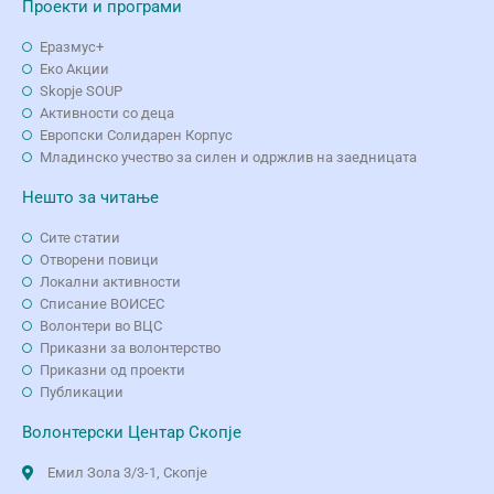
Проекти и програми
Еразмус+
Еко Aкции
Skopje SOUP
Активности со деца
Европски Солидарен Корпус
Младинско учество за силен и одржлив на заедницата
Нешто за читање
Сите статии
Отворени повици
Локални активности
Списание ВОИСЕС
Волонтери во ВЦС
Приказни за волонтерство
Приказни од проекти
Публикации
Волонтерски Центар Скопје
Емил Зола 3/3-1, Скопје