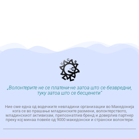
„Волонтерите не се платени-не затоа што се безвредни,
туку затоа што се бесценети“
Ние сме една од водечките невладини организации во Македонија
кога се во прашање младинските размени, волонтерството,
младинскиот активизам, препознатлив бренд и доверлив партнер
преку кој минаа повеќе од 9000 македонски и странски волонтери.