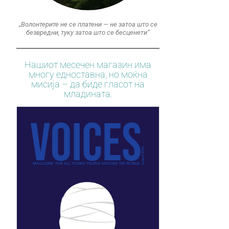
„Волонтерите не се платени — не затоа што се
безвредни, туку затоа што се бесценети“
Нашиот месечен магазин има
многу едноставна, но моќна
мисија – да биде гласот на
младината.