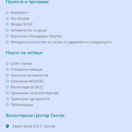
Проекти и програми
Еразмус+
Еко Aкции
Skopje SOUP
Активности со деца
Европски Солидарен Корпус
Младинско учество за силен и одржлив на заедницата
Нешто за читање
Сите статии
Отворени повици
Локални активности
Списание ВОИСЕС
Волонтери во ВЦС
Приказни за волонтерство
Приказни од проекти
Публикации
Волонтерски Центар Скопје
Емил Зола 3/3-1, Скопје