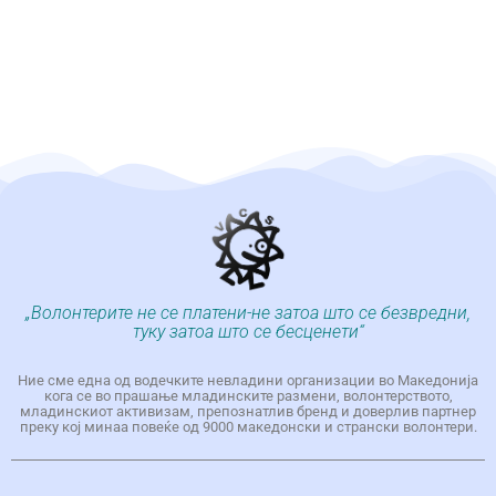
„Волонтерите не се платени-не затоа што се безвредни,
туку затоа што се бесценети“
Ние сме една од водечките невладини организации во Македонија
кога се во прашање младинските размени, волонтерството,
младинскиот активизам, препознатлив бренд и доверлив партнер
преку кој минаа повеќе од 9000 македонски и странски волонтери.