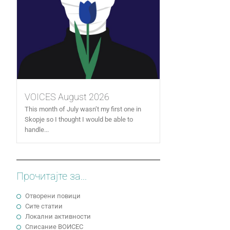
VOICES August 2026
This month of July wasn’t my first one in
Skopje so I thought I would be able to
handle...
Прочитајте за...
Отворени повици
Сите статии
Локални активности
Cписание ВОИСЕС