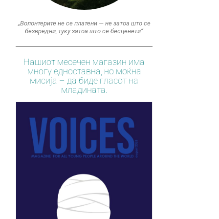
„Волонтерите не се платени — не затоа што се
безвредни, туку затоа што се бесценети“
Нашиот месечен магазин има
многу едноставна, но моќна
мисија – да биде гласот на
младината.