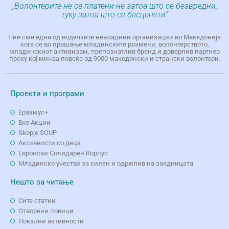
„Волонтерите не се платени-не затоа што се безвредни,
туку затоа што се бесценети“
Ние сме една од водечките невладини организации во Македонија
кога се во прашање младинските размени, волонтерството,
младинскиот активизам, препознатлив бренд и доверлив партнер
преку кој минаа повеќе од 9000 македонски и странски волонтери.
Проекти и програми
Еразмус+
Еко Aкции
Skopje SOUP
Активности со деца
Европски Солидарен Корпус
Младинско учество за силен и одржлив на заедницата
Нешто за читање
Сите статии
Отворени повици
Локални активности