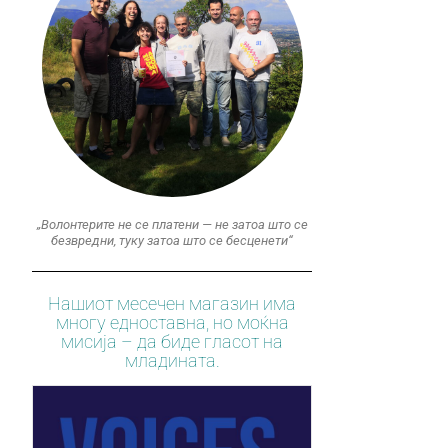
„Волонтерите не се платени — не затоа што се
безвредни, туку затоа што се бесценети“
Нашиот месечен магазин има
многу едноставна, но моќна
мисија – да биде гласот на
младината.